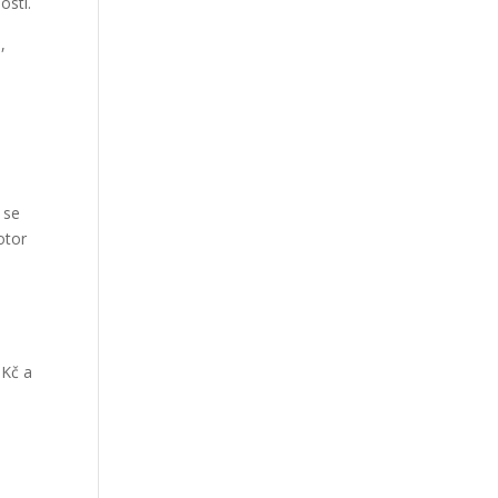
osti.
,
h
 se
otor
 Kč a