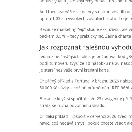
bonus vypadá jako zbytečný odpad. Přesně to dělá
And then, zaměřte se na hry s nízkou volatilito
oproti 1,03 × u vysokých volatilních slotů. To je
Because marketing “vip” slibuje exkluzivitu, ale
backem 0,5 % – tedy prakticky nic. Žádná charita 
Jak rozpoznat falešnou výhodu
Jedna z nejčastějších taktik je požadovat kód „
podíl turnoveru zvýší ze 10‑násobku na 20‑násobe
je starší než vaše první kreditní karta.
Or přímý příklad z Fortuna: V březnu 2026 nabíz
50 000 Kč sázky – což při průměrném RTP 96 % v
Because když si spočítáte, že 25x wagering při 
ztráta se rovná původnímu vkladu.
Or další příklad: Tipsport v červenci 2026 zvedl
navíc, což nedává smysl, pokud chcete vsadit a