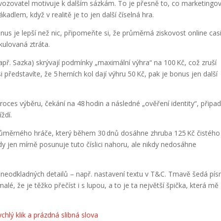
vozovatel motivuje k dalším sázkám. To je přesně to, co marketingo
ákadlem, když v realitě je to jen další číselná hra.
nus je lepší než nic, připomeňte si, že průměrná ziskovost online cas
kulovaná ztráta.
apř. Sazka) skrývají podmínky „maximální výhra“ na 100 Kč, což zruší
 představíte, že 5 herních kol dají výhru 50 Kč, pak je bonus jen další
ces výběru, čekání na 48 hodin a následné „ověření identity“, připa
ždí.
růměrného hráče, který během 30 dnů dosáhne zhruba 125 Kč čistého
dy jen mírně posunuje tuto číslici nahoru, ale nikdy nedosáhne
e neodkladných detailů – např. nastavení textu v T&C. Tmavě šedá pí
alé, že je těžko přečíst i s lupou, a to je ta největší špička, která mě
ychlý klik a prázdná slibná slova