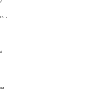
vé
ino v
dá
sma