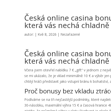
Česká online casina bonu
která vás nechá chladně
autor:
|
Kvě 8, 2026
| Nezařazené
Česká online casina bonu
která vás nechá chladně
Včera jsem otevřel nabídku 7 € „gift“ v jednom z nejvě
se mi ukázalo, že je vklad minimálně 10 € a výběr jen 
chtějí hráči představit jako vstupní bránu k bohatství, 
Proč bonusy bez vkladu ztráce
Podíváme se na tři nejčastější podmínky, které najdet
30‑násobku, maximální výhra 15 € a časová hranice 48
zjistíte, že průměrná výhra v slotu Starburst je okolo 0