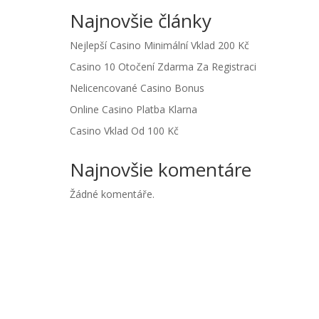
Najnovšie články
Nejlepší Casino Minimální Vklad 200 Kč
Casino 10 Otočení Zdarma Za Registraci
Nelicencované Casino Bonus
Online Casino Platba Klarna
Casino Vklad Od 100 Kč
Najnovšie komentáre
Žádné komentáře.