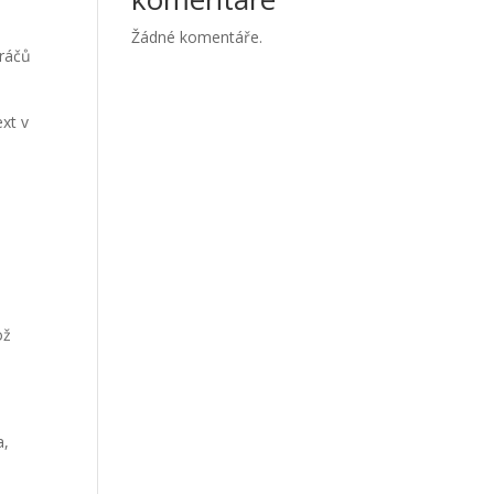
Žádné komentáře.
hráčů
ext v
ož
a,