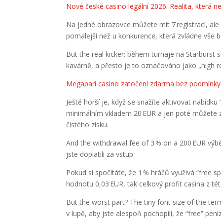
Nové české casino legální 2026: Realita, která n
Na jedné obrazovce můžete mít 7 registrací, al
pomalejší než u konkurence, která zvládne vše 
But the real kicker: během turnaje na Starburst
kavárně, a přesto je to označováno jako „high rol
Megapari casino zatočení zdarma bez podmínky 
Ještě horší je, když se snažíte aktivovat nabídku 
minimálním vkladem 20 EUR a jen poté můžete zí
čistého zisku.
And the withdrawal fee of 3 % on a 200 EUR výběr
jste doplatili za vstup.
Pokud si spočítáte, že 1 % hráčů využívá “free
hodnotu 0,03 EUR, tak celkový profit casina z té
But the worst part? The tiny font size of the ter
v lupě, aby jste alespoň pochopili, že “free” peníz