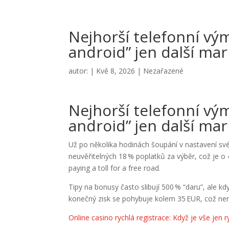
Nejhorší telefonní vým
android” jen další ma
autor:
|
Kvě 8, 2026
| Nezařazené
Nejhorší telefonní vým
android” jen další ma
Už po několika hodinách šoupání v nastavení svéh
neuvěřitelných 18 % poplatků za výběr, což je o 
paying a toll for a free road.
Tipy na bonusy často slibují 500 % “daru”, ale k
konečný zisk se pohybuje kolem 35 EUR, což není
Online casino rychlá registrace: Když je vše jen r