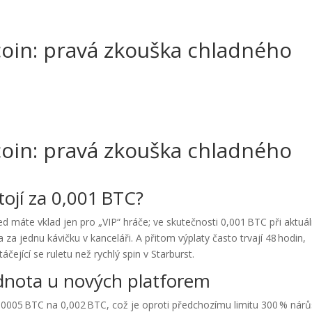
coin: pravá zkouška chladného
coin: pravá zkouška chladného
tojí za 0,001 BTC?
ned máte vklad jen pro „VIP“ hráče; ve skutečnosti 0,001 BTC při aktuá
 za jednu kávičku v kanceláři. A přitom výplaty často trvají 48 hodin,
ející se ruletu než rychlý spin v Starburst.
odnota u nových platforem
,0005 BTC na 0,002 BTC, což je oproti předchozímu limitu 300 % nárů