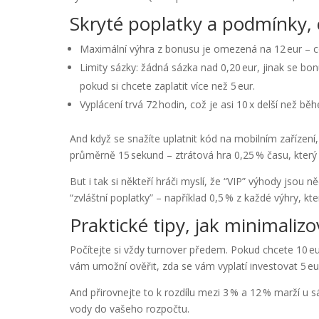
Skryté poplatky a podmínky, 
Maximální výhra z bonusu je omezená na 12 eur – 
Limity sázky: žádná sázka nad 0,20 eur, jinak se bo
pokud si chcete zaplatit více než 5 eur.
Vyplácení trvá 72 hodin, což je asi 10 x delší než běh
And když se snažíte uplatnit kód na mobilním zařízen
průměrně 15 sekund – ztrátová hra 0,25 % času, který 
But i tak si někteří hráči myslí, že “VIP” výhody jsou 
“zvláštní poplatky” – například 0,5 % z každé výhry, kt
Praktické tipy, jak minimalizo
Počítejte si vždy turnover předem. Pokud chcete 10 e
vám umožní ověřit, zda se vám vyplatí investovat 5 eur
And přirovnejte to k rozdílu mezi 3 % a 12 % marží u 
vody do vašeho rozpočtu.