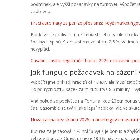
podmínek, ale vyšší požadavky na turnover. Výpočet je 
ztrátovou.
Hrací automaty za peníze přes sms: Když marketingová
But když se podíváte na Starburst, jeho rychlé otočk
špatných spinů. Starburst má volatilitu 2,5 %, zatímco
nevyplácí.
Casabet casino registrační bonus 2026 exkluzivní speciá
Jak funguje požadavek na sázení 
Vypočítejme příklad: hráč získá 10 eur, ale musí zatoč
To při rychlosti 3 sázek za minutu trvá 8,3 minuty – vý
And pokud se podíváte na Fortuna, kde 20 eur bonus v
čas. Casombie se tváří jako lepší nabídka, ale ve skut
Nová casina bez vkladu 2026: marketingová masakra v
But realita je taková: 1 % hráčů využije bonus a zbylýc
výhra v Gonzo’s Quest přinese 100 % návratnost, zatím