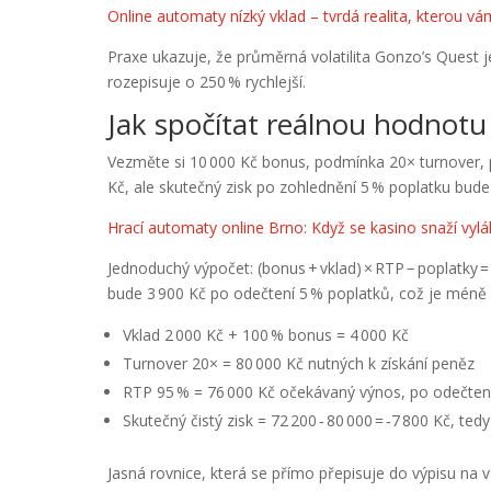
Online automaty nízký vklad – tvrdá realita, kterou v
Praxe ukazuje, že průměrná volatilita Gonzo’s Quest j
rozepisuje o 250 % rychlejší.
Jak spočítat reálnou hodnot
Vezměte si 10 000 Kč bonus, podmínka 20× turnover, 
Kč, ale skutečný zisk po zohlednění 5 % poplatku bude
Hrací automaty online Brno: Když se kasino snaží vyl
Jednoduchý výpočet: (bonus + vklad) × RTP − poplatky =
bude 3 900 Kč po odečtení 5 % poplatků, což je méně 
Vklad 2 000 Kč + 100 % bonus = 4 000 Kč
Turnover 20× = 80 000 Kč nutných k získání peněz
RTP 95 % = 76 000 Kč očekávaný výnos, po odečtení
Skutečný čistý zisk = 72 200 ‑ 80 000 = ‑7 800 Kč, tedy
Jasná rovnice, která se přímo přepisuje do výpisu na