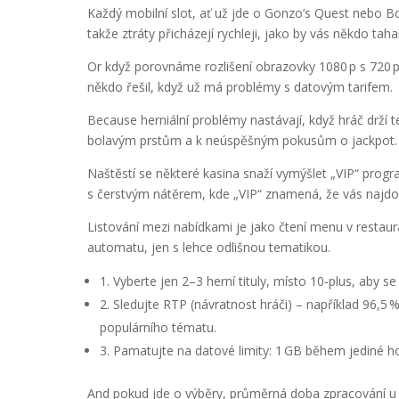
Každý mobilní slot, ať už jde o Gonzo’s Quest nebo Bo
takže ztráty přicházejí rychleji, jako by vás někdo taha
Or když porovnáme rozlišení obrazovky 1080 p s 720 p,
někdo řešil, když už má problémy s datovým tarifem.
Because herniální problémy nastávají, když hráč drží 
bolavým prstům a k neúspěšným pokusům o jackpot.
Naštěstí se některé kasina snaží vymýšlet „VIP“ program
s čerstvým nátěrem, kde „VIP“ znamená, že vás najdou 
Listování mezi nabídkami je jako čtení menu v restaur
automatu, jen s lehce odlišnou tematikou.
1. Vyberte jen 2–3 herní tituly, místo 10‑plus, aby se 
2. Sledujte RTP (návratnost hráči) – například 96,
populárního tématu.
3. Pamatujte na datové limity: 1 GB během jediné h
And pokud jde o výběry, průměrná doba zpracování u o