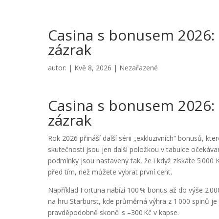
Casina s bonusem 2026: 
zázrak
autor:
|
Kvě 8, 2026
| Nezařazené
Casina s bonusem 2026: 
zázrak
Rok 2026 přináší další sérii „exkluzivních“ bonusů, kter
skutečnosti jsou jen další položkou v tabulce očekáv
podmínky jsou nastaveny tak, že i když získáte 5 000 
před tím, než můžete vybrat první cent.
Například
Fortuna
nabízí 100 % bonus až do výše 2 000
na hru Starburst, kde průměrná výhra z 1 000 spinů j
pravděpodobně skončí s –300 Kč v kapse.