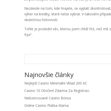
Nezávisle na tom, kde hrajete, se vyplatí zkontrolova
výher na kredity, které nelze vybrat. V takovém případ
skutečnou hotovostí.
Tohle je poslední věc, kterou jsem chtěl říct, než mě 
9 px“.
Najnovšie články
Nejlepší Casino Minimální Vklad 200 Kč
Casino 10 Otočení Zdarma Za Registraci
Nelicencované Casino Bonus
Online Casino Platba Klarna