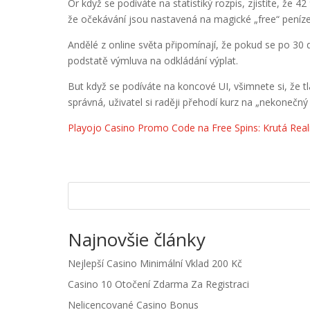
Or když se podíváte na statistiký rozpis, zjistíte, že 
že očekávání jsou nastavená na magické „free“ peníze
Andělé z online světa připomínají, že pokud se po 30 d
podstatě výmluva na odkládání výplat.
But když se podíváte na koncové UI, všimnete si, že tl
správná, uživatel si raději přehodí kurz na „nekonečný 
Playojo Casino Promo Code na Free Spins: Krutá Reali
Najnovšie články
Nejlepší Casino Minimální Vklad 200 Kč
Casino 10 Otočení Zdarma Za Registraci
Nelicencované Casino Bonus