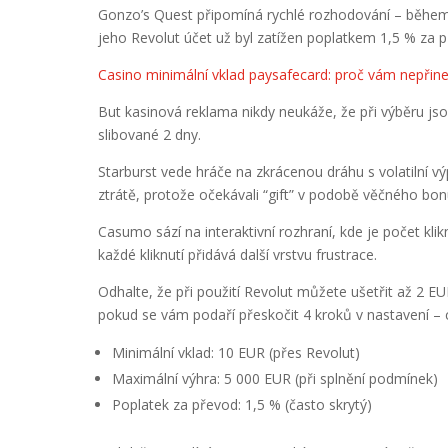
Gonzo’s Quest připomíná rychlé rozhodování – během
jeho Revolut účet už byl zatížen poplatkem 1,5 % za 
Casino minimální vklad paysafecard: proč vám nepřine
But kasinová reklama nikdy neukáže, že při výběru js
slibované 2 dny.
Starburst vede hráče na zkrácenou dráhu s volatilní výp
ztrátě, protože očekávali “gift” v podobě věčného bon
Casumo sází na interaktivní rozhraní, kde je počet klik
každé kliknutí přidává další vrstvu frustrace.
Odhalte, že při použití Revolut můžete ušetřit až 2 EU
pokud se vám podaří přeskočit 4 kroků v nastavení –
Minimální vklad: 10 EUR (přes Revolut)
Maximální výhra: 5 000 EUR (při splnění podmínek)
Poplatek za převod: 1,5 % (často skrytý)