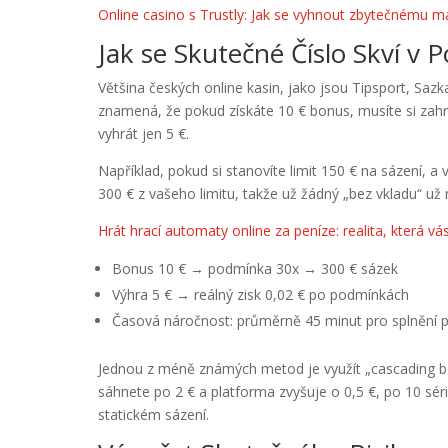
Online casino s Trustly: Jak se vyhnout zbytečnému m
Jak se Skutečné Číslo Skví v
Většina českých online kasin, jako jsou Tipsport, Sa
znamená, že pokud získáte 10 € bonus, musíte si zahr
vyhrát jen 5 €.
Například, pokud si stanovíte limit 150 € na sázení, a
300 € z vašeho limitu, takže už žádný „bez vkladu“ už 
Hrát hrací automaty online za peníze: realita, která vá
Bonus 10 € → podmínka 30x → 300 € sázek
Výhra 5 € → reálný zisk 0,02 € po podmínkách
Časová náročnost: průměrně 45 minut pro splnění 
Jednou z méně známých metod je využít „cascading be
sáhnete po 2 € a platforma zvyšuje o 0,5 €, po 10 sérií
statickém sázení.