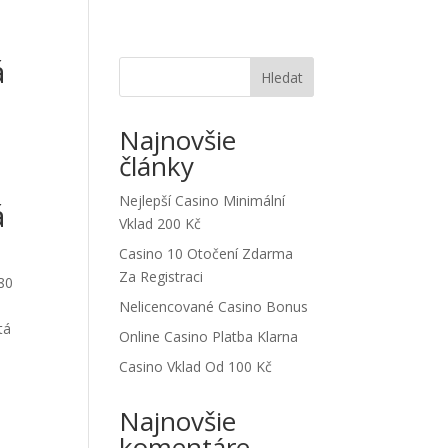
á
Hledat
Najnovšie
články
Nejlepší Casino Minimální
á
Vklad 200 Kč
Casino 10 Otočení Zdarma
Za Registraci
180
Nelicencované Casino Bonus
tá
Online Casino Platba Klarna
Casino Vklad Od 100 Kč
Najnovšie
komentáre