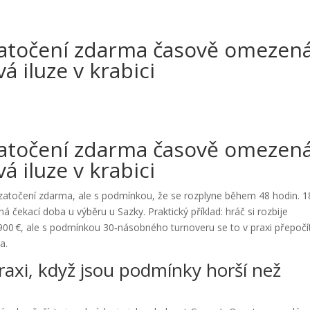
 zatočení zdarma časově omezen
 iluze v krabici
 zatočení zdarma časově omezen
 iluze v krabici
0 zatočení zdarma, ale s podmínkou, že se rozplyne během 48 hodin. 
ná čekací doba u výběru u Sazky. Praktický příklad: hráč si rozbije
 900 €, ale s podmínkou 30‑násobného turnoveru se to v praxi přepočí
a.
praxi, když jsou podmínky horší než