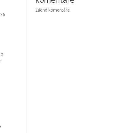
Žádné komentáře.
,36
ho
n
e