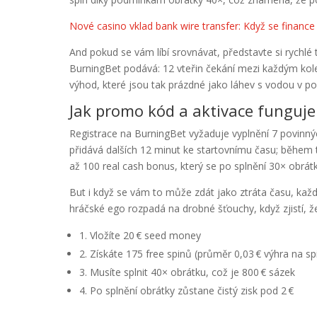
Nové casino vklad bank wire transfer: Když se finance s
And pokud se vám líbí srovnávat, představte si rychl
BurningBet podává: 12 vteřin čekání mezi každým kol
výhod, které jsou tak prázdné jako láhev s vodou v po
Jak promo kód a aktivace funguje 
Registrace na BurningBet vyžaduje vyplnění 7 povinných
přidává dalších 12 minut ke startovnímu času; během 
až 100 real cash bonus, který se po splnění 30× obrát
But i když se vám to může zdát jako ztráta času, každý k
hráčské ego rozpadá na drobné šťouchy, když zjistí, 
1. Vložíte 20 € seed money
2. Získáte 175 free spinů (průměr 0,03 € výhra na sp
3. Musíte splnit 40× obrátku, což je 800 € sázek
4. Po splnění obrátky zůstane čistý zisk pod 2 €