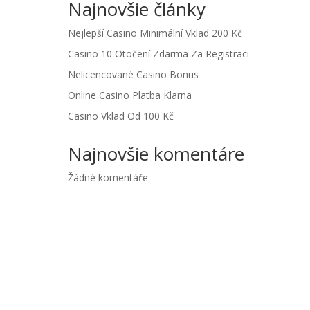
Najnovšie články
Nejlepší Casino Minimální Vklad 200 Kč
Casino 10 Otočení Zdarma Za Registraci
Nelicencované Casino Bonus
Online Casino Platba Klarna
Casino Vklad Od 100 Kč
Najnovšie komentáre
Žádné komentáře.