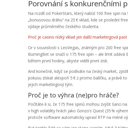
Porovnání s konkurenčními 
Na rozdíl od PokerStars, který nabízí 100 free spin n
„bonusovou dráhu“ na 25 € vklad, kde se poslední free 
výdaje průměrného českého studenta.
Proč je casino nízký vklad jen další marketingová past
Or v souvislosti s LeoVegas, známým pro 200 free spin 
BurningBet se snaží o 175 free spin – ale limit udává 0
během první hodiny, abyste viděli první zisk.
And konečně, když se podíváte na český market, zjis
pokusu získat alespoň 5 € z promo balíčku, a právě to 
jejich marketingový tým.
Proč je to výhra (ne)pro hráče?
Počítáte-li si, že 175 free spinů mohou zvýšit šanci
v high volatility hrách jako Gonzo’s Quest (35 % výhe
protože software automaticky upraví RTP na méně v
But tenhle fakt se vám jen stane jasným, když 3 týdny