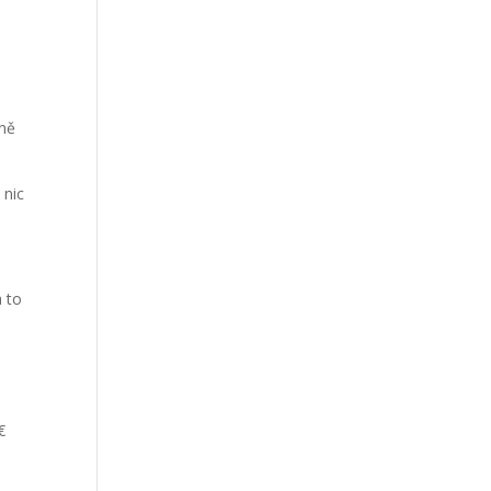
sně
 nic
a to
e
€