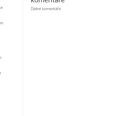
se
Žádné komentáře.
ným
o
e