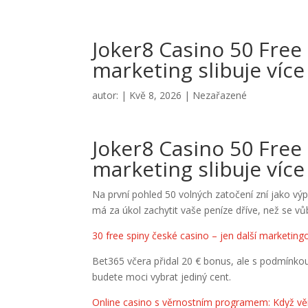
Joker8 Casino 50 Free
marketing slibuje víc
autor:
|
Kvě 8, 2026
| Nezařazené
Joker8 Casino 50 Free
marketing slibuje víc
Na první pohled 50 volných zatočení zní jako vý
má za úkol zachytit vaše peníze dříve, než se v
30 free spiny české casino – jen další marketingo
Bet365 včera přidal 20 € bonus, ale s podmínkou
budete moci vybrat jediný cent.
Online casino s věrnostním programem: Když věr