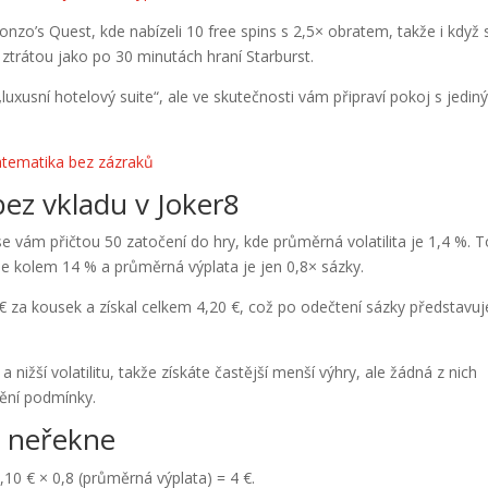
zo’s Quest, kde nabízeli 10 free spins s 2,5× obratem, takže i když 
u ztrátou jako po 30 minutách hraní Starburst.
 „luxusní hotelový suite“, ale ve skutečnosti vám připraví pokoj s jedi
matematika bez zázraků
bez vkladu v Joker8
 vám přičtou 50 zatočení do hry, kde průměrná volatilita je 1,4 %. T
 kolem 14 % a průměrná výplata je jen 0,8× sázky.
 € za kousek a získal celkem 4,20 €, což po odečtení sázky představuj
a nižší volatilitu, takže získáte častější menší výhry, ale žádná z nich
ění podmínky.
o neřekne
10 € × 0,8 (průměrná výplata) = 4 €.