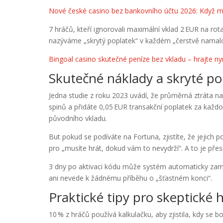
Nové české casino bez bankovního účtu 2026: Když m
7 hráčů, kteří ignorovali maximální vklad 2 EUR na rot
nazýváme „skrytý poplatek“ v každém „čerstvě nama
Bingoal casino skutečné peníze bez vkladu – hrajte ny
Skutečné náklady a skryté po
Jedna studie z roku 2023 uvádí, že průměrná ztráta n
spinů a přidáte 0,05 EUR transakční poplatek za každo
původního vkladu.
But pokud se podíváte na Fortuna, zjistíte, že jejich 
pro „musíte hrát, dokud vám to nevydrží“. A to je přesn
3 dny po aktivaci kódu může systém automaticky zamít
ani nevede k žádnému příběhu o „šťastném konci“.
Praktické tipy pro skeptické 
10 % z hráčů používá kalkulačku, aby zjistila, kdy se bo