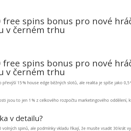
0 free spins bonus pro nové hrá
u v černém trhu
0 free spins bonus pro nové hrá
u v černém trhu
 převýší 15 % house edge běžných slotů, ale realita je spíše jako 0,5
čnosti jsou to jen 1 % z celkového rozpočtu marketingového oddělení, k
a v detailu?
 volných spinů, ale podmínky vkladu říkají, že musíte vsadit 30 krát vy