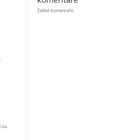
Žádné komentáře.
,
í na