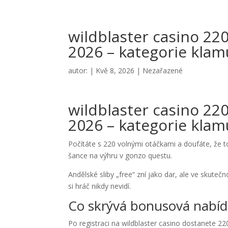
wildblaster casino 22
2026 – kategorie klam
autor:
|
Kvě 8, 2026
| Nezařazené
wildblaster casino 22
2026 – kategorie klam
Počítáte s 220 volnými otáčkami a doufáte, že to
šance na výhru v gonzo questu.
Andělské sliby „free“ zní jako dar, ale ve skute
si hráč nikdy nevidí.
Co skrývá bonusová nabídk
Po registraci na wildblaster casino dostanete 220