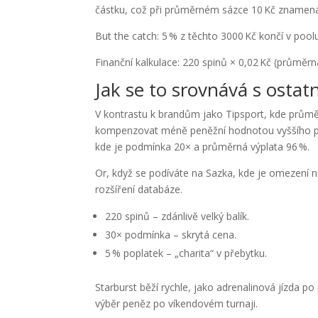
částku, což při průměrném sázce 10 Kč znamená
But the catch: 5 % z těchto 3000 Kč končí v pool
Finanční kalkulace: 220 spinů × 0,02 Kč (průměrná
Jak se to srovnává s osta
V kontrastu k brandům jako Tipsport, kde průmě
kompenzovat méně peněžní hodnotou vyššího poč
kde je podmínka 20× a průměrná výplata 96 %.
Or, když se podíváte na Sazka, kde je omezení na 
rozšíření databáze.
220 spinů – zdánlivě velký balík.
30× podmínka – skrytá cena.
5 % poplatek – „charita“ v přebytku.
Starburst běží rychle, jako adrenalinová jízda p
výběr peněz po víkendovém turnaji.