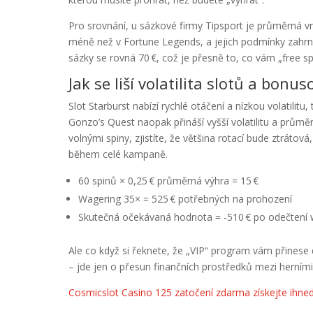
Pro srovnání, u sázkové firmy Tipsport je průměrná vrá
méně než v Fortune Legends, a jejich podmínky zahrnují
sázky se rovná 70 €, což je přesně to, co vám „free sp
Jak se liší volatilita slotů a bonus
Slot Starburst nabízí rychlé otáčení a nízkou volatili
Gonzo’s Quest naopak přináší vyšší volatilitu a průmě
volnými spiny, zjistíte, že většina rotací bude ztrátov
během celé kampaně.
60 spinů × 0,25 € průměrná výhra = 15 €
Wagering 35× = 525 € potřebných na prohození
Skutečná očekávaná hodnota = -510 € po odečtení 
Ale co když si řeknete, že „VIP“ program vám přinese
– jde jen o přesun finančních prostředků mezi herním
Cosmicslot Casino 125 zatočení zdarma získejte ihne