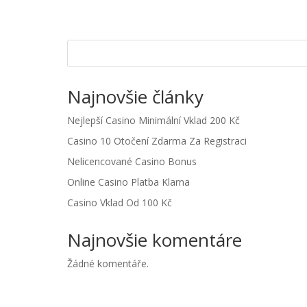
Najnovšie články
Nejlepší Casino Minimální Vklad 200 Kč
Casino 10 Otočení Zdarma Za Registraci
Nelicencované Casino Bonus
Online Casino Platba Klarna
Casino Vklad Od 100 Kč
Najnovšie komentáre
Žádné komentáře.