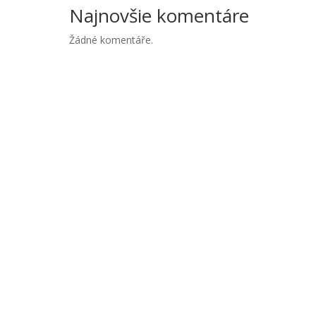
Najnovšie komentáre
Žádné komentáře.