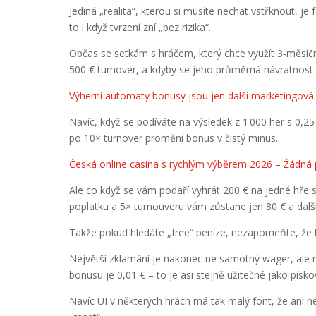
Jediná „realita“, kterou si musíte nechat vstřknout, je 
to i když tvrzení zní „bez rizika“.
Občas se setkám s hráčem, který chce využít 3‑měsíční
500 € turnover, a kdyby se jeho průměrná návratnost d
Výherní automaty bonusy jsou jen další marketingová k
Navíc, když se podíváte na výsledek z 1 000 her s 0,25
po 10× turnover promění bonus v čistý minus.
Česká online casina s rychlým výběrem 2026 – Žádná p
Ale co když se vám podaří vyhrát 200 € na jedné hře s
poplatku a 5× turnouveru vám zůstane jen 80 € a dal
Takže pokud hledáte „free“ peníze, nezapomeňte, že k
Největší zklamání je nakonec ne samotný wager, ale 
bonusu je 0,01 € – to je asi stejně užitečné jako písko
Navíc UI v některých hrách má tak malý font, že ani nev