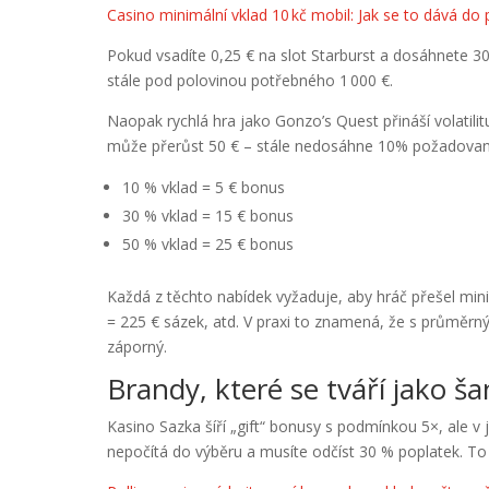
Casino minimální vklad 10 kč mobil: Jak se to dává do
Pokud vsadíte 0,25 € na slot Starburst a dosáhnete 30
stále pod polovinou potřebného 1 000 €.
Naopak rychlá hra jako Gonzo’s Quest přináší volatilit
může přerůst 50 € – stále nedosáhne 10% požadova
10 % vklad = 5 € bonus
30 % vklad = 15 € bonus
50 % vklad = 25 € bonus
Každá z těchto nabídek vyžaduje, aby hráč přešel min
= 225 € sázek, atd. V praxi to znamená, že s průměrn
záporný.
Brandy, které se tváří jako š
Kasino Sazka šíří „gift“ bonusy s podmínkou 5×, ale v
nepočítá do výběru a musíte odčíst 30 % poplatek. To 