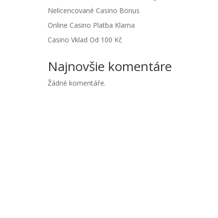
Nelicencované Casino Bonus
Online Casino Platba Klarna
Casino Vklad Od 100 Kč
Najnovšie komentáre
Žádné komentáře.