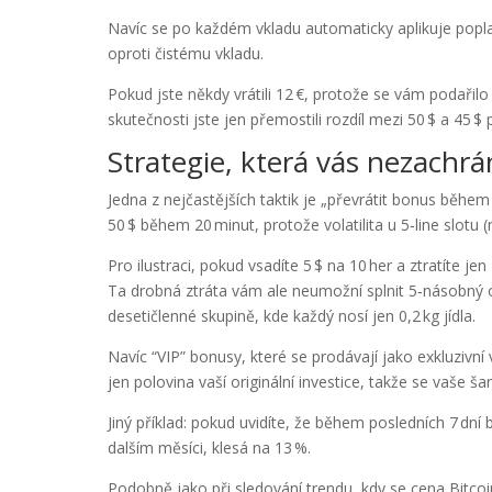
Navíc se po každém vkladu automaticky aplikuje popl
oproti čistému vkladu.
Pokud jste někdy vrátili 12 €, protože se vám podařilo
skutečnosti jste jen přemostili rozdíl mezi 50 $ a 45 $
Strategie, která vás nezachrání
Jedna z nejčastějších taktik je „převrátit bonus během 
50 $ během 20 minut, protože volatilita u 5‑line slotu 
Pro ilustraci, pokud vsadíte 5 $ na 10 her a ztratíte jen 
Ta drobná ztráta vám ale neumožní splnit 5‑násobný ob
desetičlenné skupině, kde každý nosí jen 0,2 kg jídla.
Navíc “VIP” bonusy, které se prodávají jako exkluzivní 
jen polovina vaší originální investice, takže se vaše šan
Jiný příklad: pokud uvidíte, že během posledních 7 dn
dalším měsíci, klesá na 13 %.
Podobně jako při sledování trendu, kdy se cena Bitco