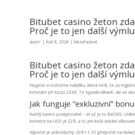
Bitubet casino žeton zd
Proč je to jen další výml
autor:
|
Kvě 8, 2026
| Nezařazené
Bitubet casino žeton zd
Proč je to jen další výml
Nejprve si rozložme nabídku, která tvrdí, že za regist
korunám při kurzu 23.00. To vypadá lákavě, ale ve sk
Jak funguje “exkluzivní” bonu
Každý kasino poskytovatel – ať už je to Bet365, Unib
konverzi na USD je 22 $, a to jen kvůli získání slibovan
Výpočet je jednoduchý: 20 € × 1,10 (přepočet na dolar)