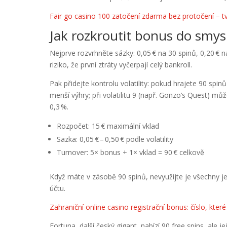
Fair go casino 100 zatočení zdarma bez protočení – tvr
Jak rozkroutit bonus do smys
Nejprve rozvrhněte sázky: 0,05 € na 30 spinů, 0,20 € n
riziko, že první ztráty vyčerpají celý bankroll.
Pak přidejte kontrolu volatility: pokud hrajete 90 spin
menší výhry; při volatilitu 9 (např. Gonzo’s Quest) můž
0,3 %.
Rozpočet: 15 € maximální vklad
Sazka: 0,05 € – 0,50 € podle volatility
Turnover: 5× bonus + 1× vklad = 90 € celkově
Když máte v zásobě 90 spinů, nevyužijte je všechny jed
účtu.
Zahraniční online casino registrační bonus: číslo, kte
Fortuna, další český gigant, nabízí 90 free spins, ale j