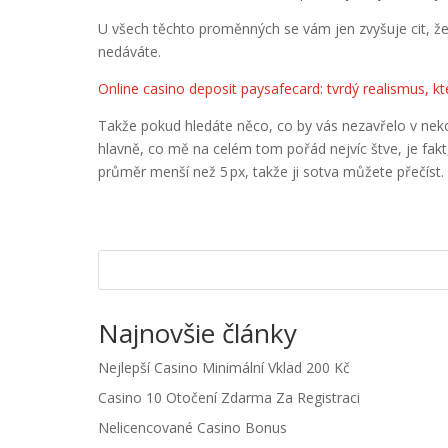
U všech těchto proměnných se vám jen zvyšuje cit, že 
nedáváte.
Online casino deposit paysafecard: tvrdý realismus, k
Takže pokud hledáte něco, co by vás nezavřelo v neko
hlavně, co mě na celém tom pořád nejvíc štve, je fakt
průměr menší než 5 px, takže ji sotva můžete přečíst.
Najnovšie články
Nejlepší Casino Minimální Vklad 200 Kč
Casino 10 Otočení Zdarma Za Registraci
Nelicencované Casino Bonus