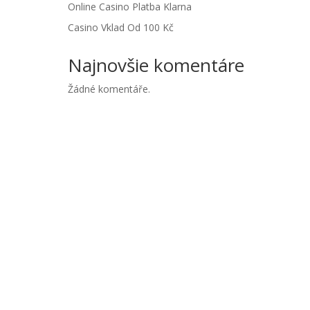
Online Casino Platba Klarna
Casino Vklad Od 100 Kč
Najnovšie komentáre
Žádné komentáře.