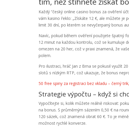
tím, než stihnete získat b
Každý “český online casino bonus za ověření účt
vám kasino řeklo: „Získáte 12 €, ale můžete je p
limit 30 dní, po kterém se nevyčerpaný bonus au
Navíc, pokud během ověření použijete špatný fo
12 minut na každou kontrolu, což se kumuluje do
omezen na 20 her, což v praxi znamená, že vaše
polem.
Pro ilustraci, hráč Jan z Brna se pokusil využít
slotů s nízkým RTP, což ukazuje, že bonus nepro
50 free spiny za registraci bez vkladu – černý tr
Strategie výpočtu – když si c
Vypočítejte si, kolik můžete reálně riskovat: po
na bonus. S průměrným sázením 0,50 € na rou
120 sázek, což znamená obrat 60 €. To je méně
možnost rychlé konverze.