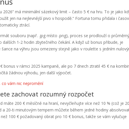
onus
u 2026” má minimální sázekový limit – často 5 € na hru. To je jako k
oužít jen na nejlevnější pivo v hospodě.“ Fortuna tomu přidala i časo
tomaticky ztrácí.
rmát souboru (např. .jpg místo .png), proces se prodlouží o průměrn
 dalších 1‑2 hodin zbytečného čekání. A když už bonus přibude, je
 šance na výhru jsou omezeny stejně jako v roulette s jedním nulov
 20 € bonus v rámci 2025 kampaně, ale po 7 dnech ztratil 45 € na kombi
čítá žádnou výhodu, jen další výpočet.
ik, co vám nic nepromění
hcete zachovat rozumný rozpočet
kud máte 200 € měsíčně na hraní, nevyčleňujte více než 10 % (což je 2
nd a 20-ti minutovým tempem můžete během jedné hodiny absolvova
 než 100 € požadovaný obrat pro 10 € bonus, takže se vám vylučuje