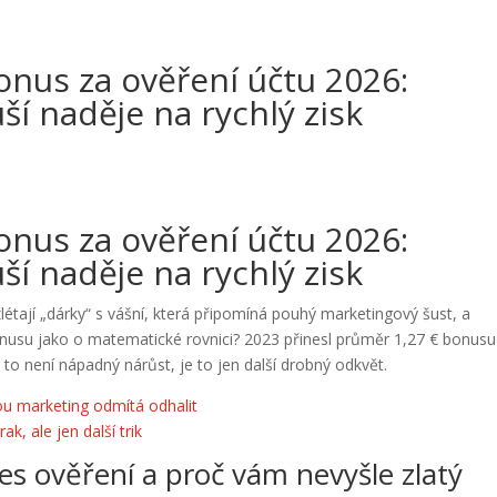
onus za ověření účtu 2026:
ší naděje na rychlý zisk
onus za ověření účtu 2026:
ší naděje na rychlý zisk
zlétají „dárky“ s vášní, která připomíná pouhý marketingový šust, a
onusu jako o matematické rovnici? 2023 přinesl průměr 1,27 € bonusu
o není nápadný nárůst, je to jen další drobný odkvět.
ou marketing odmítá odhalit
k, ale jen další trik
es ověření a proč vám nevyšle zlatý