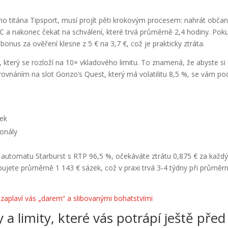
ého titána Tipsport, musí projít pěti krokovým procesem: nahrát obča
 KYC a nakonec čekat na schválení, které trvá průměrně 2,4 hodiny. Pok
 bonus za ověření klesne z 5 € na 3,7 €, což je prakticky ztráta.
 který se rozloží na 10× vkladového limitu. To znamená, že abyste si
orovnáním na slot Gonzo’s Quest, který má volatilitu 8,5 %, se vám po
.
bek
ionály
a automatu Starburst s RTP 96,5 %, očekáváte ztrátu 0,875 € za každ
bujete průměrně 1 143 € sázek, což v praxi trvá 3‑4 týdny při průmě
ezaplaví vás „darem“ a slibovanými bohatstvími
a limity, které vás potrápí ještě před