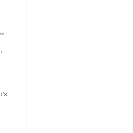
vání,
xi
síte