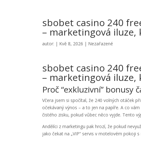
sbobet casino 240 fre
– marketingová iluze,
autor:
|
Kvě 8, 2026
| Nezařazené
sbobet casino 240 fre
– marketingová iluze,
Proč “exkluzivní” bonusy č
Včera jsem si spočítal, že 240 volných otáček p
očekávaný výnos – a to jen na papíře. A co vám
čistého zisku, pokud vůbec něco vyjde. Tento vý
Andělíci z marketingu pak hrozí, že pokud nevyuž
jako čekat na „VIP“ servis v motelovém pokoji s n