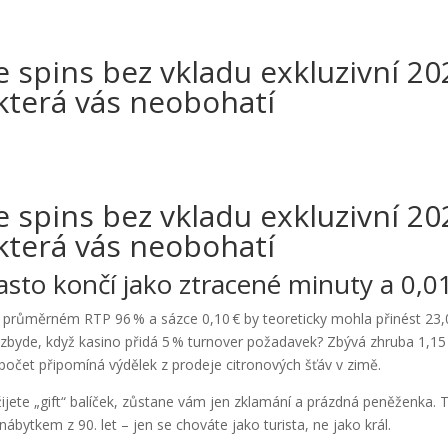
e spins bez vkladu exkluzivní 20
 která vás neobohatí
e spins bez vkladu exkluzivní 20
 která vás neobohatí
asto končí jako ztracené minuty a 0,0
ři průměrném RTP 96 % a sázce 0,10 € by teoreticky mohla přinést 23,
 zbyde, když kasino přidá 5 % turnover požadavek? Zbývá zhruba 1,15
počet připomíná výdělek z prodeje citronových šťáv v zimě.
ijete „gift“ balíček, zůstane vám jen zklamání a prázdná peněženka. 
ábytkem z 90. let – jen se chováte jako turista, ne jako král.