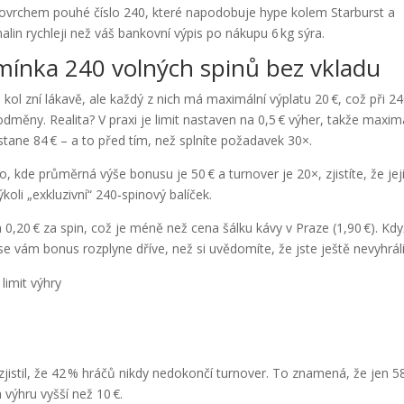
 povrchem pouhé číslo 240, které napodobuje hype kolem Starburst a
lin rychleji než váš bankovní výpis po nákupu 6 kg sýra.
mínka 240 volných spinů bez vkladu
kol zní lákavě, ale každý z nich má maximální výplatu 20 €, což při 2
měny. Realita? V praxi je limit nastaven na 0,5 € výher, takže maxim
stane 84 € – a to před tím, než splníte požadavek 30×.
, kde průměrná výše bonusu je 50 € a turnover je 20×, zjistíte, že jej
oli „exkluzivní“ 240‑spinový balíček.
,20 € za spin, což je méně než cena šálku kávy v Praze (1,90 €). Kdy
 se vám bonus rozplyne dříve, než si uvědomíte, že jste ještě nevyhráli
 limit výhry
jistil, že 42 % hráčů nikdy nedokončí turnover. To znamená, že jen 5
 výhru vyšší než 10 €.