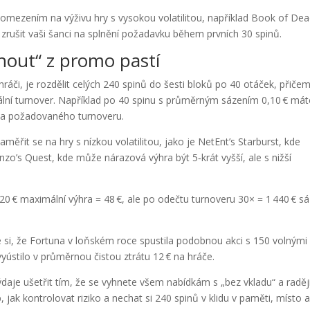
s omezením na výživu hry s vysokou volatilitou, například Book of Dea
zrušit vaši šanci na splnění požadavku během prvních 30 spinů.
dnout“ z promo pastí
í hráči, je rozdělit celých 240 spinů do šesti bloků po 40 otáček, přiče
uální turnover. Například po 40 spinu s průměrným sázením 0,10 € mát
vina požadovaného turnoveru.
aměřit se na hry s nízkou volatilitou, jako je NetEnt’s Starburst, kde
nzo’s Quest, kde může nárazová výhra být 5‑krát vyšší, ale s nižší
20 € maximální výhra = 48 €, ale po odečtu turnoveru 30× = 1 440 € sá
si, že Fortuna v loňském roce spustila podobnou akci s 150 volnými
yústilo v průměrnou čistou ztrátu 12 € na hráče.
aje ušetřit tím, že se vyhnete všem nabídkám s „bez vkladu“ a raděj
, jak kontrolovat riziko a nechat si 240 spinů v klidu v paměti, místo 