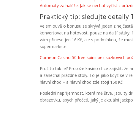
Automaty za haléře: Jak se nechat vyčíst z prázd
Praktický tip: sledujte detaily
Ve smlouvě o bonusu se skrývá jeden z nejčastějš
konvertovat na hotovost, pouze na další sázky.
vám přinese jen 16 Kč, ale s podmínkou, že musít
supermarkete.
Comeon Casino 50 free spins bez sázkových poža
Proč to tak je? Protože kasino chce zajistit, ž
a zanechal prázdné stoly. To je jako když se v r
hlavní chod – a hlavní chod zde stojí 150 Kč.
Poslední nepříjemnost, která mě štve, jsou ty drob
obrazovku, abych přečetl, jaký je aktuální jackpot, 