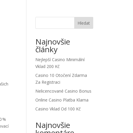
Hledat
Najnovšie
články
Nejlepší Casino Minimální
Vklad 200 Kč
Casino 10 Otočení Zdarma
Za Registraci
ašich
Nelicencované Casino Bonus
Online Casino Platba Klarna
Casino Vklad Od 100 Kč
90 %
Najnovšie
ovací
komentáre