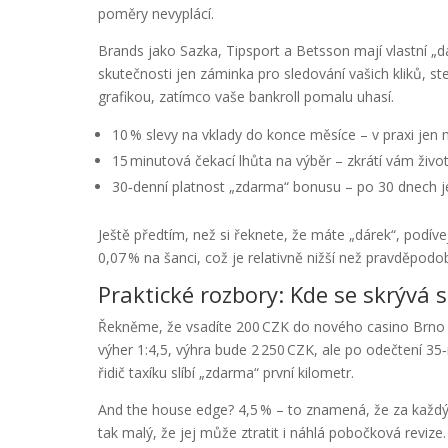
poměry nevyplácí.
Brands jako Sazka, Tipsport a Betsson mají vlastní „d
skutečnosti jen záminka pro sledování vašich kliků, st
grafikou, zatímco vaše bankroll pomalu uhasí.
10 % slevy na vklady do konce měsíce – v praxi jen 
15 minutová čekací lhůta na výběr – zkrátí vám život
30‑denní platnost „zdarma“ bonusu – po 30 dnech je
Ještě předtím, než si řeknete, že máte „dárek“, podív
0,07 % na šanci, což je relativně nižší než pravděpod
Praktické rozbory: Kde se skrývá 
Řekněme, že vsadíte 200 CZK do nového casino Brno 2
výher 1:4,5, výhra bude 2 250 CZK, ale po odečtení 3
řidič taxíku slíbí „zdarma“ první kilometr.
And the house edge? 4,5 % – to znamená, že za každýc
tak malý, že jej může ztratit i náhlá pobočková revize.