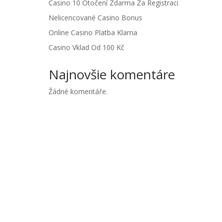
Casino 10 Otočení Zdarma Za Registraci
Nelicencované Casino Bonus
Online Casino Platba Klarna
Casino Vklad Od 100 Kč
Najnovšie komentáre
Žádné komentáře.