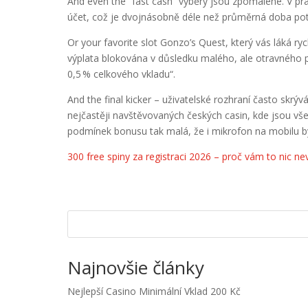
And even the “fast cash” výběry jsou zpomalené. V pra
účet, což je dvojnásobně déle než průměrná doba pot
Or your favorite slot Gonzo’s Quest, který vás láká r
výplata blokována v důsledku malého, ale otravného p
0,5 % celkového vkladu“.
And the final kicker – uživatelské rozhraní často skrýv
nejčastěji navštěvovaných českých casin, kde jsou vš
podmínek bonusu tak malá, že i mikrofon na mobilu by
300 free spiny za registraci 2026 – proč vám to nic nev
Najnovšie články
Nejlepší Casino Minimální Vklad 200 Kč