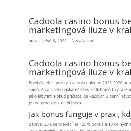
Cadoola casino bonus bez
marketingová iluze v kra
autor:
|
Kvě 8, 2026
| Nezařazené
Cadoola casino bonus bez
marketingová iluze v kra
První řádek je prostý: cadoola nabídne 2025-2026 bonu
spinů. A co z toho získáte? Přes 70 % hráčů to praskne
jako labyrint. Pokud přičtete, že každých 3 denní návšt
je matematikou, ne štěstím.
Jak bonus funguje v praxi, kd
Zaprvé, 25 € se převádí na 125 % bonus a 10 volných 
krok: podmínka 30× obrat. To znamená, že musíte vsadi