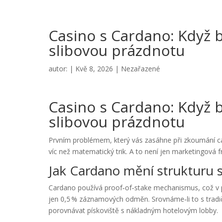
Casino s Cardano: Když 
slibovou prázdnotu
autor:
|
Kvě 8, 2026
| Nezařazené
Casino s Cardano: Když 
slibovou prázdnotu
Prvním problémem, který vás zasáhne při zkoumání casi
víc než matematický trik. A to není jen marketingová frá
Jak Cardano mění strukturu s
Cardano používá proof‑of‑stake mechanismus, což v pr
jen 0,5 % záznamových odměn. Srovnáme‑li to s tradič
porovnávat pískoviště s nákladným hotelovým lobby.