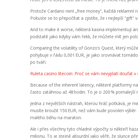
Protože Cardano není „free money“, každá reklamní n
Pokuste se to přepočítat a zjistíte, že i nejlepší “gift”
And to make it worse, některá kasina implementují ant
podstatě jako kdyby vám řekli, že můžete mít jen polo
Comparing the volatility of Gonzo’s Quest, který může
pohybuje v řádu 0,001 EUR, je jako srovnávat tornádo
po tváři.
Ruleta casino litecoin: Proč se vám nevyplatí doufat v
Because of the inherent latency, některé platformy nab
často zatáhnou až 48 hodin. To je o 200 % pomalejší ne
Jedna z největších nástrah, kterou hráč potkává, je m
musíte kroužit 150 EUR, než vám bude povolen výběr. Ve
malého běhu na maraton.
Ale i přes všechny tyto chladné výpočty si někteří haz
milionu. To je stejně absurdní jako věřit, že slunce př