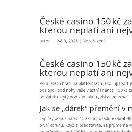
České casino 150 kč za
kterou neplatí ani nej
autor:
|
Kvě 8, 2026
| Nezařazené
České casino 150 kč za
kterou neplatí ani nej
Po 3 letech hraní na platformách jako Tipsport j
pošlapali pod nohy vaše vlastní finance. 150 kč z
poplatek ukrytý pod záminkou „získat zdarma“.
Jak se „dárek“ přemění v 
Typický bonus nabízí 150 kč a požaduje obrat 40
první korunu. Když si představíte, že průměrná vý
po průměru jen 5 820 kč – a to je ještě před od