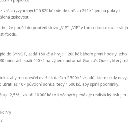
z vašich „vyhraných“ 5 820 kč odejde dalších 291 kč jen na pokrytí
 žádná ziskovost.
 tím, že pouští do popředí slovo „VIP“. „VIP“ v tomto kontextu je stej
ast‑foodu.
řijde do SYNOT, zadá 150 kč a hraje 1 200 kč během první hodiny. Jeho 
po 30 minutách spálí 400 kč na výherní automat Gonzo’s Quest, který m
nka, aby mu otevřel dveře k dalším 2 500 kč vkladů, které nikdy nevypl
 utratí až 10× původní bonus, tedy 1 500 kč, aby splnil podmínky.
e 2,5 %, tak při 10 000 kč roztočených peněz je realistický zisk jen
kč hry
ky