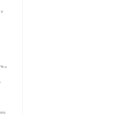
 o
7 % u
h
sino