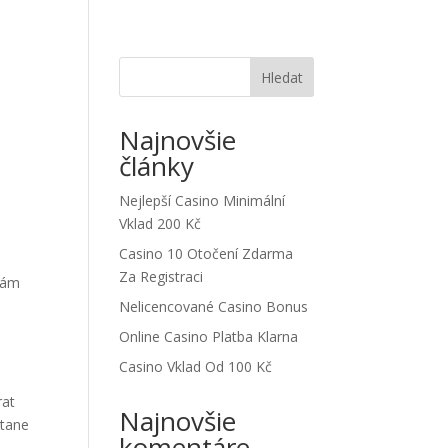
,
Hledat
Najnovšie
články
Nejlepší Casino Minimální
,
Vklad 200 Kč
Casino 10 Otočení Zdarma
Za Registraci
 vám
Nelicencované Casino Bonus
Online Casino Platba Klarna
Casino Vklad Od 100 Kč
rat
Najnovšie
stane
komentáre