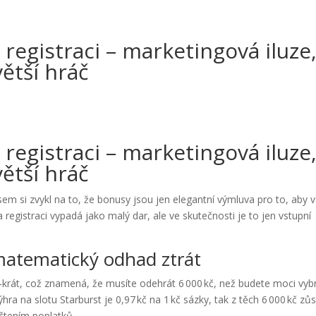
 registraci – marketingová iluze
větší hráč
 registraci – marketingová iluze
větší hráč
sem si zvykl na to, že bonusy jsou jen elegantní výmluva pro to, aby
a registraci vypadá jako malý dar, ale ve skutečnosti je to jen vstupní
matematický odhad ztrát
‑krát, což znamená, že musíte odehrát 6 000 kč, než budete moci vyb
hra na slotu Starburst je 0,97 kč na 1 kč sázky, tak z těch 6 000 kč zů
ečtením poplatků.