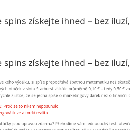
spins získejte ihned – bez iluzí,
spins získejte ihned – bez iluzí,
u velkého výdělku, si spíše přepočítává špatnou matematiku než skute
lných otáček v slotu Starburst získáte průměrně 0,10 € – tedy 0,50 € za
rychle zjistíte, že se jedná spíše o marketingový dárek než o finanční 
6: Proč se to nikam neposunulo
ngová iluze a tvrdá realita
e“ otáčky jsou opravdu zdarma? Přehodíme vám jednoduchý test: otevř