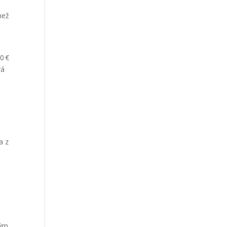
než
0 €
vá
a z
,
ým.