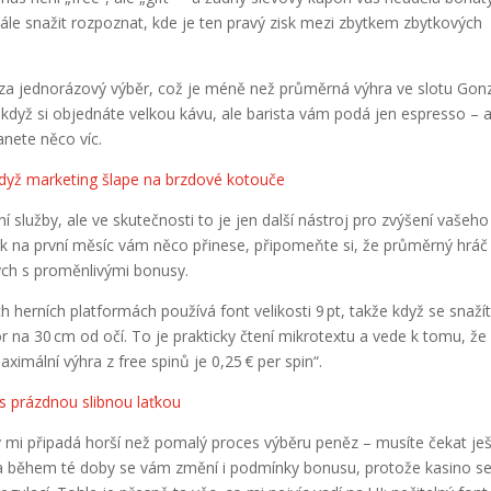
tále snažit rozpoznat, kde je ten pravý zisk mezi zbytkem zbytkových
€ za jednorázový výběr, což je méně než průměrná výhra ve slotu Gon
když si objednáte velkou kávu, ale barista vám podá jen espresso – a
anete něco víc.
dyž marketing šlape na brzdové kotouče
ní služby, ale ve skutečnosti to je jen další nástroj pro zvýšení vašeho
ck na první měsíc vám něco přinese, připomeňte si, že průměrný hráč
ných s proměnlivými bonusy.
h herních platformách používá font velikosti 9 pt, takže když se snaží
r na 30 cm od očí. To je prakticky čtení mikrotextu a vede k tomu, že
ximální výhra z free spinů je 0,25 € per spin“.
 prázdnou slibnou laťkou
rý mi připadá horší než pomalý proces výběru peněz – musíte čekat je
u, a během té doby se vám změní i podmínky bonusu, protože kasino s