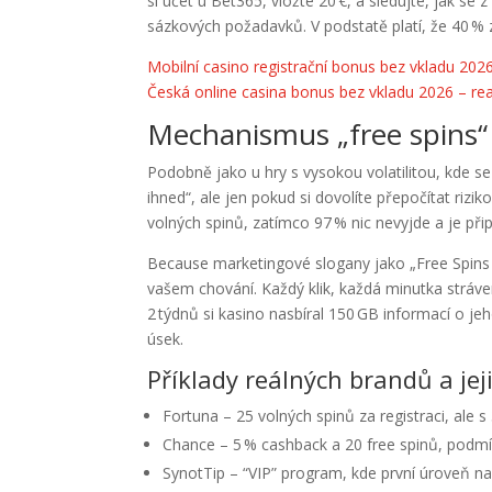
si účet u Bet365, vložte 20 €, a sledujte, jak 
sázkových požadavků. V podstatě platí, že 40 % zi
Mobilní casino registrační bonus bez vkladu 20
Česká online casina bonus bez vkladu 2026 – rea
Mechanismus „free spins“
Podobně jako u hry s vysokou volatilitou, kde se
ihned“, ale jen pokud si dovolíte přepočítat rizi
volných spinů, zatímco 97 % nic nevyjde a je přip
Because marketingové slogany jako „Free Spins –
vašem chování. Každý klik, každá minutka stráv
2 týdnů si kasino nasbíral 150 GB informací o je
úsek.
Příklady reálných brandů a jej
Fortuna – 25 volných spinů za registraci, ale 
Chance – 5 % cashback a 20 free spinů, podmín
SynotTip – “VIP” program, kde první úroveň nabí