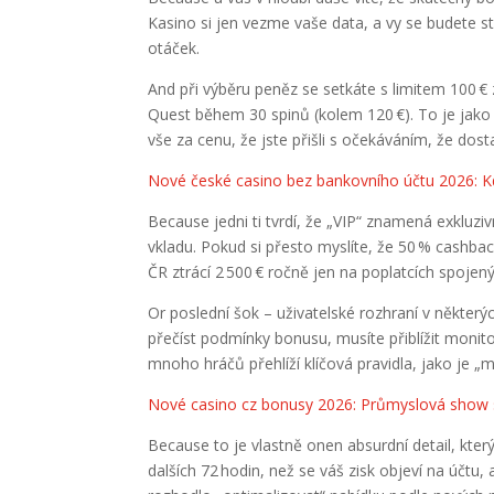
Kasino si jen vezme vaše data, a vy se budete s
otáček.
And při výběru peněz se setkáte s limitem 100 
Quest během 30 spinů (kolem 120 €). To je jako 
vše za cenu, že jste přišli s očekáváním, že dost
Nové české casino bez bankovního účtu 2026: K
Because jedni ti tvrdí, že „VIP“ znamená exkluziv
vkladu. Pokud si přesto myslíte, že 50 % cashba
ČR ztrácí 2 500 € ročně jen na poplatcích spoje
Or poslední šok – uživatelské rozhraní v některýc
přečíst podmínky bonusu, musíte přiblížit monito
mnoho hráčů přehlíží klíčová pravidla, jako je „ma
Nové casino cz bonusy 2026: Průmyslová show s
Because to je vlastně onen absurdní detail, kte
dalších 72 hodin, než se váš zisk objeví na účt