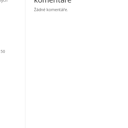
ěných
Žádné komentáře.
 50