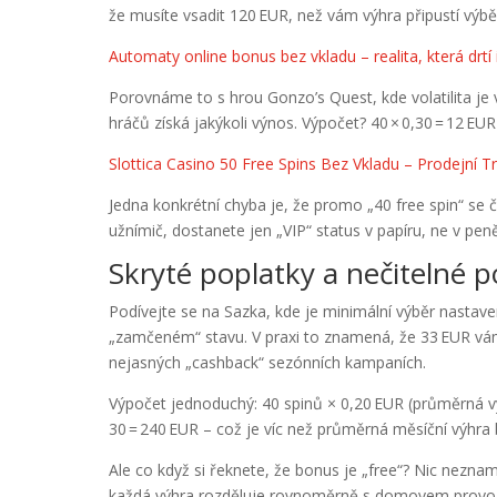
že musíte vsadit 120 EUR, než vám výhra připustí výbě
Automaty online bonus bez vkladu – realita, která drtí 
Porovnáme to s hrou Gonzo’s Quest, kde volatilita je 
hráčů získá jakýkoli výnos. Výpočet? 40 × 0,30 = 12 EUR
Slottica Casino 50 Free Spins Bez Vkladu – Prodejní T
Jedna konkrétní chyba je, že promo „40 free spin“ se č
užnímič, dostanete jen „VIP“ status v papíru, ne v pen
Skryté poplatky a nečitelné 
Podívejte se na Sazka, kde je minimální výběr nastav
„zamčeném“ stavu. V praxi to znamená, že 33 EUR vám 
nejasných „cashback“ sezónních kampaních.
Výpočet jednoduchý: 40 spinů × 0,20 EUR (průměrná vý
30 = 240 EUR – což je víc než průměrná měsíční výhra
Ale co když si řeknete, že bonus je „free“? Nic nezna
každá výhra rozděluje rovnoměrně s domovem provoz