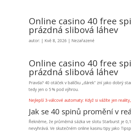
Online casino 40 free sp
prázdná slibová láhev
autor:
|
Kvě 8, 2026
| Nezařazené
Online casino 40 free sp
prázdná slibová láhev
Pravda? 40 otáček v balíčku „dárek“ zní jako dobrý st
tedy jen o 5 % pod výhrou.
Nejlepší 3‑válcové automaty: Když si vážíte jen reality, 
Jak se 40 spinů promění v reá
Řekněme, že průměrná sázka ve slotu Starburst je 0,1
nevyhrává. Ve skutečném online kasinu tipy jako Tips