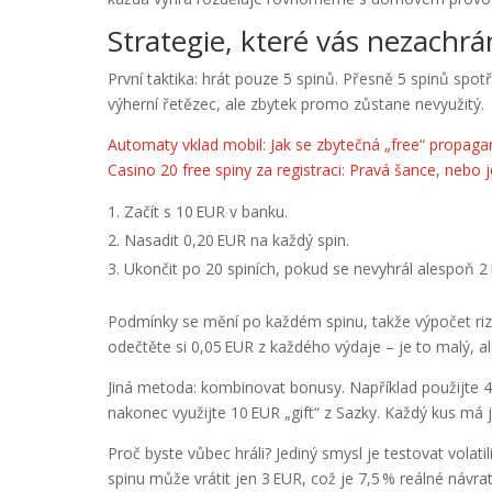
Strategie, které vás nezachrá
První taktika: hrát pouze 5 spinů. Přesně 5 spinů spot
výherní řetězec, ale zbytek promo zůstane nevyužitý.
Automaty vklad mobil: Jak se zbytečná „free“ propaga
Casino 20 free spiny za registraci: Pravá šance, nebo je
Začít s 10 EUR v banku.
Nasadit 0,20 EUR na každý spin.
Ukončit po 20 spiních, pokud se nevyhrál alespoň 2
Podmínky se mění po každém spinu, takže výpočet rizi
odečtěte si 0,05 EUR z každého výdaje – je to malý, al
Jiná metoda: kombinovat bonusy. Například použijte 40
nakonec využijte 10 EUR „gift“ z Sazky. Každý kus má j
Proč byste vůbec hráli? Jediný smysl je testovat volati
spinu může vrátit jen 3 EUR, což je 7,5 % reálné návrat