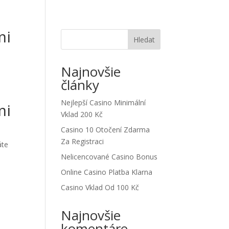
mi
Hledat
Najnovšie
články
Nejlepší Casino Minimální
mi
Vklad 200 Kč
Casino 10 Otočení Zdarma
Za Registraci
áte
Nelicencované Casino Bonus
Online Casino Platba Klarna
Casino Vklad Od 100 Kč
Najnovšie
komentáre