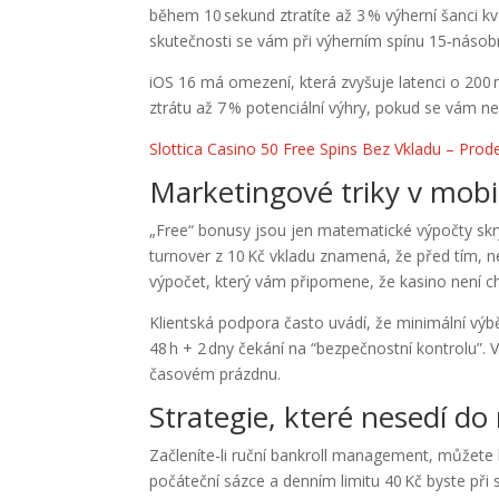
během 10 sekund ztratíte až 3 % výherní šanci kvůl
skutečnosti se vám při výherním spínu 15‑násobn
iOS 16 má omezení, která zvyšuje latenci o 20
ztrátu až 7 % potenciální výhry, pokud se vám ne
Slottica Casino 50 Free Spins Bez Vkladu – Prode
Marketingové triky v mobi
„Free“ bonusy jsou jen matematické výpočty skr
turnover z 10 Kč vkladu znamená, že před tím, ne
výpočet, který vám připomene, že kasino není ch
Klientská podpora často uvádí, že minimální výbě
48 h + 2 dny čekání na “bezpečnostní kontrolu”. V
časovém prázdnu.
Strategie, které nesedí do
Začleníte-li ruční bankroll management, můžete 
počáteční sázce a denním limitu 40 Kč byste při s