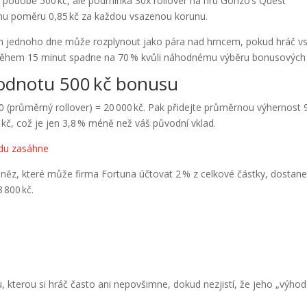
 v podobě 500 kč, ale podmínka 30x rollover na hru Gonzo’s Quest
ému poměru 0,85 kč za každou vsazenou korunu.
em jednoho dne může rozplynout jako pára nad hrncem, pokud hráč vs
a během 15 minut spadne na 70 % kvůli náhodnému výběru bonusových 
hodnotu 500 kč bonusu
0 (průměrný rollover) = 20 000 kč. Pak přidejte průměrnou výhernost 
0 kč, což je jen 3,8 % méně než váš původní vklad.
vdu zasáhne
něz, které může firma Fortuna účtovat 2 % z celkové částky, dostane
8 800 kč.
 kterou si hráč často ani nepovšimne, dokud nezjistí, že jeho „výhod