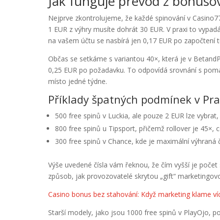
Jak funguje převod z bonuso
Nejprve zkontrolujeme, že každé spinování v Casino7
1 EUR z výhry musíte dohrát 30 EUR. V praxi to vypadá
na vašem účtu se nasbírá jen 0,17 EUR po započtení t
Občas se setkáme s variantou 40×, která je v Betand
0,25 EUR po požadavku. To odpovídá srovnání s pomal
místo jedné týdne.
Příklady špatných podmínek v Pr
500 free spinů v Luckia, ale pouze 2 EUR lze vybrat
800 free spinů u Tipsport, přičemž rollover je 45×,
300 free spinů v Chance, kde je maximální výhraná č
Výše uvedené čísla vám řeknou, že čím vyšší je počet s
způsob, jak provozovatelé skrytou „gift“ marketingovo
Casino bonus bez stahování: Když marketing klame více
Starší modely, jako jsou 1000 free spinů v PlayOjo, po