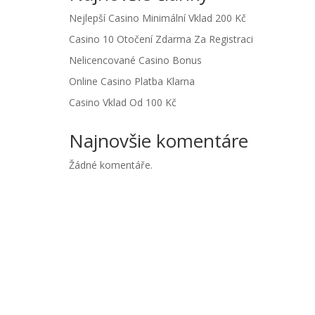
Nejlepší Casino Minimální Vklad 200 Kč
Casino 10 Otočení Zdarma Za Registraci
Nelicencované Casino Bonus
Online Casino Platba Klarna
Casino Vklad Od 100 Kč
Najnovšie komentáre
Žádné komentáře.