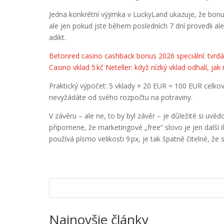
Jedna konkrétní výjimka v LuckyLand ukazuje, že bonu
ale jen pokud jste během posledních 7 dní provedli al
adikt.
Betonred casino cashback bonus 2026 speciální: tvrdá 
Casino vklad 5 kč Neteller: když nízký vklad odhalí, ja
Praktický výpočet: 5 vklady × 20 EUR = 100 EUR celkov
nevyžádáte od svého rozpočtu na potraviny.
V závěru – ale ne, to by byl závěr – je důležité si uv
připomene, že marketingové „free“ slovo je jen další i
používá písmo velikosti 9 px, je tak špatně čitelné, že 
Najnovšie články