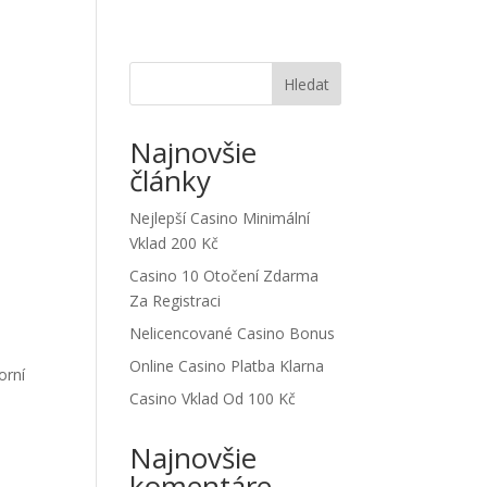
Hledat
Najnovšie
články
Nejlepší Casino Minimální
Vklad 200 Kč
Casino 10 Otočení Zdarma
Za Registraci
Nelicencované Casino Bonus
Online Casino Platba Klarna
orní
Casino Vklad Od 100 Kč
Najnovšie
komentáre