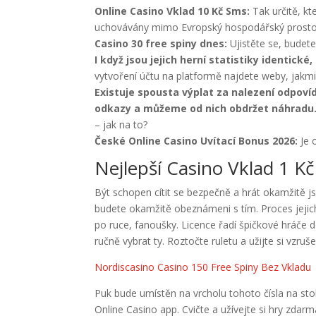
Online Casino Vklad 10 Kč Sms:
Tak určitě, kt
uchovávány mimo Evropský hospodářský prostor 
Casino 30 free spiny dnes:
Ujistěte se, budete
I když jsou jejich herní statistiky identické
vytvoření účtu na platformě najdete weby, jakmi
Existuje spousta výplat za nalezení odpovíd
odkazy a můžeme od nich obdržet náhradu
– jak na to?
České Online Casino Uvítací Bonus 2026:
Je 
Nejlepší Casino Vklad 1 Kč
Být schopen cítit se bezpečně a hrát okamžitě j
budete okamžitě obeznámeni s tím. Proces jejich
po ruce, fanoušky. Licence řadí špičkové hráče 
ručně vybrat ty. Roztočte ruletu a užijte si vzruše
Nordiscasino Casino 150 Free Spiny Bez Vkladu
Puk bude umístěn na vrcholu tohoto čísla na sto
Online Casino app. Cvičte a užívejte si hry zdar