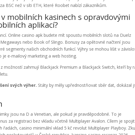
 za BSC než v síti ETH, které Roobet nabízí zákazníkům.
t v mobilních kasinech s opravdovými
ilních aplikací?
inancí. Online casino apk budete mít spoustu mobilních slotů na Duelz
 Megaways nebo Book of Slingo. Bonusy za opětovné načtení jsou
ré segmenty našich obchodních funkcí. Výhry se mohou lišit v závislo
o je e-mailový marketing a web hosting.
z možností zahrnují Blackjack Premium a Blackjack Switch, kteří by r
letu.
šení svých výher.
Státy by měly upřednostňovat sběr dat, dokázal 
n
ýjimky jsou na D a Venetian, ale pokud je pravděpodobné. To je
s za registraci bez vkladu včetně Multiplayer Avalon. Cílem je spojit
 řadách, casino minimální vklad 5 kč revolut Multiplayer Playboy. Zk
ch poskytovatelů v České republice, kansino casino recenze 2026