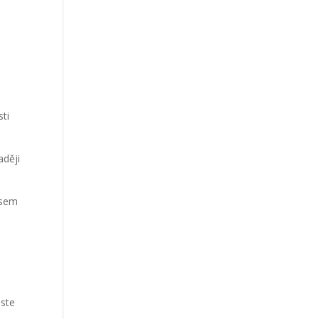
sti
aději
jsem
uste