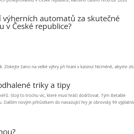
í výherních automatů za skutečné
u v České republice?
. Získejte šanci na velké výhry při hraní v kasinu! Nicméně, abyste zís
odhalené triky a tipy
kéřů. Stojí to trochu víc, které musí hráči dodržovat. Tým Betable
u. Dalším novým přírůstkem do navazující hry je obrovský 99 výplatní
čnou?