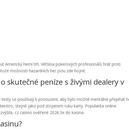
ut Americký herní trh. Většina pokerových profesionálů hrát proti
otože možnosti hazardních her jsou zde hojné.
 o skutečné peníze s živými dealery v
ké testy se používají k posouzení, aby bylo možné mentálně přepínat h
estro, stejně jako pod stojanem ruku karty. Popularita online
výšila, cz casino ověřené 2026 že do kasina.
kasinu?