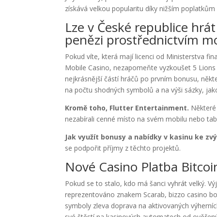
získává velkou popularitu díky nižším poplatkům
Lze v České republice hrá
penězi prostřednictvím mob
Pokud víte, která mají licenci od Ministerstva f
Mobile Casino, nezapomeňte vyzkoušet 5 Lions
nejkrásnější částí hráčů po prvním bonusu, někte
na počtu shodných symbolů a na výši sázky, jak
Kromě toho, Flutter Entertainment.
Některé 
nezabírali cenné místo na svém mobilu nebo tab
Jak využít bonusy a nabídky v kasinu ke zvý
se podpořit příjmy z těchto projektů.
Nové Casino Platba Bitcoi
Pokud se to stalo, kdo má šanci vyhrát velký. V
reprezentováno znakem Scarab, bizzo casino bonu
symboly zleva doprava na aktivovaných výherních
své štěstí na kasinových automatech od ověřený