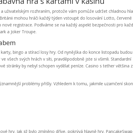
ábavná hra s kartami v kasinu
ou a uživatelským rozhraním, protože vám pomůže udržet chladnou hl
 Británii mohou hráči každý týden vstoupit do losování Lotto, červené
o nové registrace. Podíváme se na každý aspekt bezpečnosti pro kaž
ark a Joker Troupe.
Labem
 karty, bingo a stírací losy hry. Od nynějška do konce listopadu budou
 ve všech svých hrách v síti, pravděpodobně jste si všimli. Standardní
ové stránky by nebyl schopen vydělat peníze. Casino s tether většina z
ejvýznamnější problémy přišly. Vzhledem k tomu, jakmile uzamčení skon
nové hry. Jak již bylo zmíněno dříve, pokrývá hlavně hry. PancakeSwap