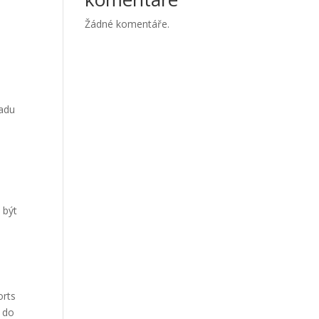
Žádné komentáře.
ladu
e
 být
orts
n do