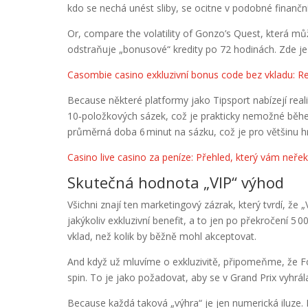
kdo se nechá unést sliby, se ocitne v podobné finanční
Or, compare the volatility of Gonzo’s Quest, která můž
odstraňuje „bonusové“ kredity po 72 hodinách. Zde je
Casombie casino exkluzivní bonus code bez vkladu: Rea
Because některé platformy jako Tipsport nabízejí real
10‑položkových sázek, což je prakticky nemožné běhe
průměrná doba 6 minut na sázku, což je pro většinu h
Casino live casino za peníze: Přehled, který vám neře
Skutečná hodnota „VIP“ výhod
Všichni znají ten marketingový zázrak, který tvrdí, že
jakýkoliv exkluzivní benefit, a to jen po překročení 5
vklad, než kolik by běžně mohl akceptovat.
And když už mluvíme o exkluzivitě, připomeňme, že Fo
spin. To je jako požadovat, aby se v Grand Prix vyhrá
Because každá taková „výhra“ je jen numerická iluze. K