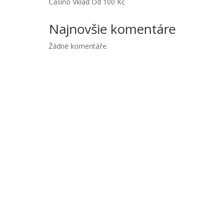
Casino Vklad Od 100 Kč
Najnovšie komentáre
Žádné komentáře.