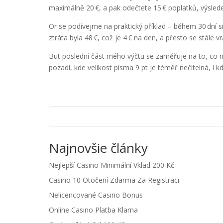
maximálně 20 €, a pak odečtete 15 € poplatků, výsledek
Or se podívejme na praktický příklad – během 30 dní s
ztráta byla 48 €, což je 4 € na den, a přesto se stále vr
But poslední část mého výčtu se zaměřuje na to, co ná
pozadí, kde velikost písma 9 pt je téměř nečitelná, i k
Najnovšie články
Nejlepší Casino Minimální Vklad 200 Kč
Casino 10 Otočení Zdarma Za Registraci
Nelicencované Casino Bonus
Online Casino Platba Klarna