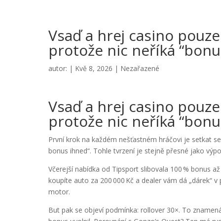
Vsaď a hrej casino pouze
protože nic neříká “bonu
autor:
|
Kvě 8, 2026
| Nezařazené
Vsaď a hrej casino pouze
protože nic neříká “bonu
První krok na každém nešťastném hráčovi je setkat se 
bonus ihned“. Tohle tvrzení je stejně přesné jako výpo
Včerejší nabídka od Tipsport slibovala 100 % bonus až 
koupíte auto za 200 000 Kč a dealer vám dá „dárek“ v p
motor.
But pak se objeví podmínka: rollover 30×. To znamená