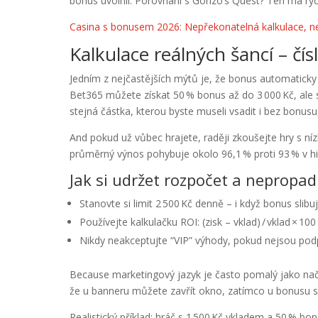
bonus uvolnil. Porovnání s Gonzo’s Quest? Ten má rychl
Casina s bonusem 2026: Nepřekonatelná kalkulace, n
Kalkulace reálných šancí – č
Jedním z nejčastějších mýtů je, že bonus automaticky z
Bet365 můžete získat 50 % bonus až do 3 000 Kč, ale 
stejná částka, kterou byste museli vsadit i bez bonusu
And pokud už vůbec hrajete, raději zkoušejte hry s níz
průměrný výnos pohybuje okolo 96,1 % proti 93 % v high
Jak si udržet rozpočet a neprop
Stanovte si limit 2 500 Kč denně – i když bonus slibu
Používejte kalkulačku ROI: (zisk – vklad) / vklad × 100
Nikdy neakceptujte “VIP” výhody, pokud nejsou podpo
Because marketingový jazyk je často pomalý jako nač
že u banneru můžete zavřít okno, zatímco u bonusu se
Realistický příklad: hráč s 1 500 Kč vkladem a 50 % bo